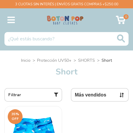
3 CUOTAS SIN INTERÉS | ENVÍOS GRATIS COMPRAS +$250.00
0
Inicio
>
Protección UV50+
>
SHORTS
>
Short
Short
Filtrar
35
%
OFF